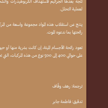
تتجه بعدها الجراثيم لاستهداف الكربوهيدرات والشحوم
لعملية التحلل.
ينتج عن استقلاب هذه المواد مجموعة واسعة من المركبات
رائحتها بما ندعوه الموت.
تعود رائحة الأجسام الميتة، إن كانت بشرية منها أو حيوا
على حوالي 400 إلى 500 نوع من هذه المركبات، التي تجذب بدورها الحشرات تجاه الجسم الميت.
ترجمة: رهف وقّاف
تدقيق: فاطمة جابر