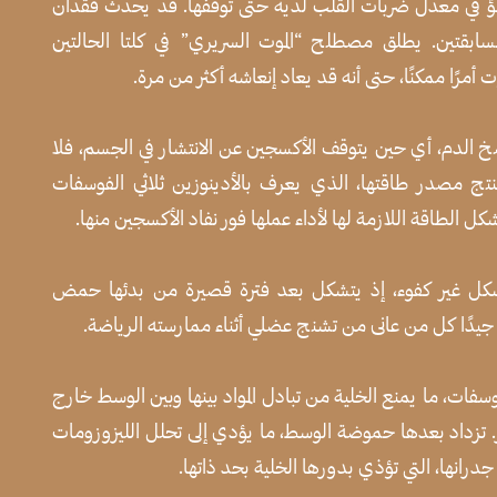
باطؤ في معدل ضربات القلب لديه حتى توقفها. قد يحدث فقدان
سابقتين. يطلق مصطلح “الموت السريري” في كلتا الحالتين
 أمرًا ممكنًا، حتى أنه قد يعاد إنعاشه أكثر من مرة.
ضخ الدم، أي حين يتوقف الأكسجين عن الانتشار في الجسم، فلا
تنتج مصدر طاقتها، الذي يعرف بالأدينوزين ثلاثي الفوسفات
 بشكل غير كفوء، إذ يتشكل بعد فترة قصيرة من بدئها حمض
عرفه جيدًا كل من عانى من تشنج عضلي أثناء ممارسته الرياضة.
فوسفات، ما يمنع الخلية من تبادل المواد بينها وبين الوسط خارج
هور. تزداد بعدها حموضة الوسط، ما يؤدي إلى تحلل الليزوزومات
درانها، التي تؤذي بدورها الخلية بحد ذاتها.