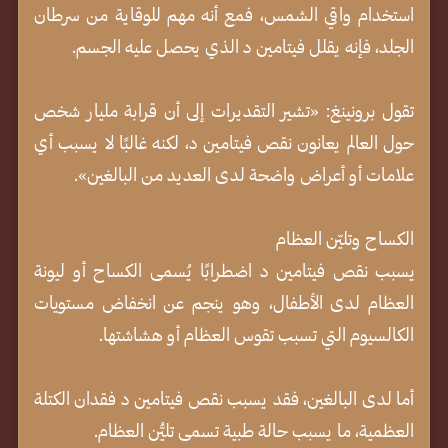
استخدام واقي الشمس، فمع أنه مهم للوقاية من سرطان
الجلد، فإنه يقلل فيتامين د الذي يحصل عليه الجسم.
تقول برونينغ: «تشير التقديرات إلى أن قرابة مليار شخص
حول العالم يعانون نقص فيتامين د، لكنه غالبًا لا يسبب أي
علامات أو أعراض واضحة لدى العديد من البالغين».
الكساح وتليّن العظام
يسبب نقص فيتامين د اضطرابًا يُسمى الكساح أو ليونة
العظام لدى الأطفال، وهو ينجم عن انخفاض مستويات
الكالسيوم التي تسبب تقوس العظام أو هشاشتها.
أما لدى البالغين، فقد يسبب نقص فيتامين د فقدان الكتلة
العظمية، ما يسبب حالة طبية تسمى تليُّن العظام.