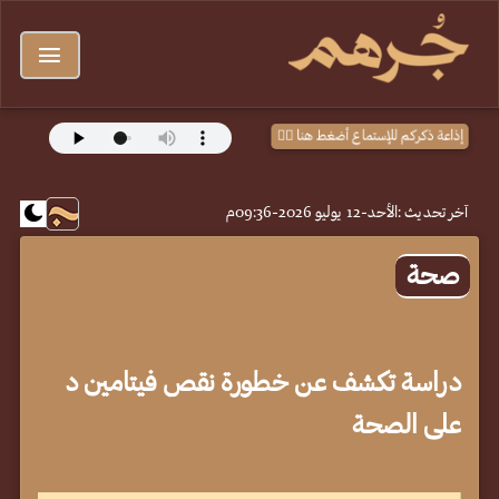
إذاعة ذكركم للإستماع أضغط هنا 👈🏻
آخر تحديث :
الأحد-12 يوليو 2026-09:36م
صحة
دراسة تكشف عن خطورة نقص فيتامين د
على الصحة