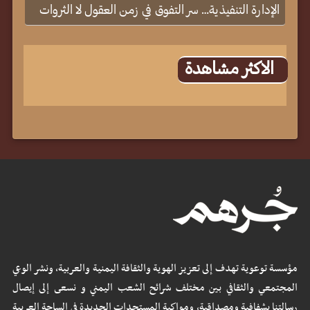
الإدارة التنفيذية… سر التفوق في زمن العقول لا الثروات
الاكثر مشاهدة
مؤسسة توعوية تهدف إلى تعزيز الهوية والثقافة اليمنية والعربية، ونشر الوعي
المجتمعي والثقافي بين مختلف شرائح الشعب اليمني و نسعى إلى إيصال
رسالتنا بشفافية ومصداقية، ومواكبة المستجدات الجديدة في الساحة العربية