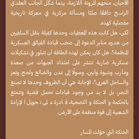
الأحيان، منحهم المرونة اللازمة، بينما شكّل الجانب العقدي
الراسخ دافعًا صلبًا ومسألة مركزية في معركة تاريخية
مفصلية كهذه.
لكن، هل كانت هذه المعطيات وحدها كفيلة بنقل السلفيين
من هدوء منابر الدعوة إلى صخب قيادة الفيالق العسكرية
المنظمة؟، هل كان يمكن لهذه الطاقة أن تتبلور في تشكيلات
عسكرية ضاربة تنتشر على امتداد الجبهات من صعدة
ومأرب وشبوة وأبين، وصولًا إلى عدن والضالع ولحج وتعز
والساحل الغربي؟، الإجابة هي أن الظروف وحدها لا تصنع
النصر، بل لا بد من وجود قيادات تحمل قضية وتتمتع
بالحكمة والحنكة والتضحية، قادرة على تحويل الإرادة
الشعبية إلى قوة منظمة على الأرض.
الحنكة التي حوّلت المسار