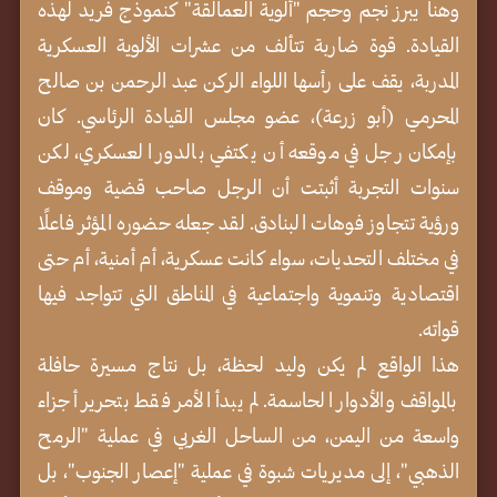
وهنا يبرز نجم وحجم "ألوية العمالقة" كنموذج فريد لهذه
القيادة. قوة ضاربة تتألف من عشرات الألوية العسكرية
المدربة، يقف على رأسها اللواء الركن عبد الرحمن بن صالح
المحرمي (أبو زرعة)، عضو مجلس القيادة الرئاسي. كان
بإمكان رجل في موقعه أن يكتفي بالدور العسكري، لكن
سنوات التجربة أثبتت أن الرجل صاحب قضية وموقف
ورؤية تتجاوز فوهات البنادق. لقد جعله حضوره المؤثر فاعلًا
في مختلف التحديات، سواء كانت عسكرية، أم أمنية، أم حتى
اقتصادية وتنموية واجتماعية في المناطق التي تتواجد فيها
قواته.
هذا الواقع لم يكن وليد لحظة، بل نتاج مسيرة حافلة
بالمواقف والأدوار الحاسمة. لم يبدأ الأمر فقط بتحرير أجزاء
واسعة من اليمن، من الساحل الغربي في عملية "الرمح
الذهبي"، إلى مديريات شبوة في عملية "إعصار الجنوب"، بل