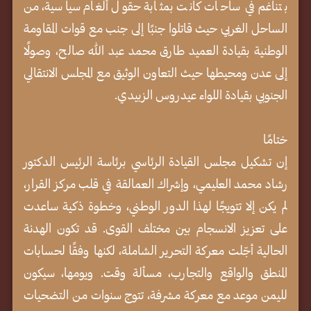
بتناغم في ساحات كانت بمثابة حقول ألغام سياسية، من
الساحل الغربي حيث قاتلوا جنبًا إلى جنب مع قوات المقاومة
الوطنية بقيادة العميد طارق محمد عبد الله صالح، وصولًا
إلى عدن ومحيطها حيث التعاون الوثيق مع المجلس الانتقالي
الجنوبي بقيادة اللواء عيدروس الزبيدي.
ختامًا
إن تشكيل مجلس القيادة الرئاسي برئاسة الرئيس الدكتور
رشاد محمد العليمي، وإشراك العمالقة في قلب مركز القرار،
لم يكن إلا تتويجًا لهذا الدور الوطني، وخطوة ذكية ساعدت
على تعزيز الانسجام بين مختلف القوى. قد تكون الهدنة
الحالية أجّلت معركة التحرير الشاملة، لكنها وفقًا لحسابات
المنطق والواقع والتجارب، مسألة وقت. ويومها، سيكون
لليمن موعد مع معركة مشرفة، تتوج سنوات من التضحيات