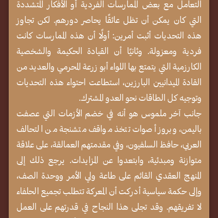
التعامل مع بعض الممارسات الفردية أو الأفكار المتشددة
التي كان يمكن أن تظل عائقًا يحاصر دورهم. لكن تجاوز
هذه التحديات أثبت أمرين: أولًا أن هذه الممارسات كانت
فردية ومعزولة. وثانيًا أن القيادة الحكيمة والشخصية
الكارزمية التي يتمتع بها اللواء أبو زرعة المحرمي والعديد من
القادة الميدانيين البارزين، استطاعت احتواء هذه التحديات
وتوجيه كل الطاقات نحو العدو المشترك.
جانب آخر ملموس هو أنه في خضم الأزمات التي عصفت
باليمن، وبروز أصوات تتخذ مواقف متشنجة من التحالف
العربي، حافظ السلفيون، وفي مقدمتهم العمالقة، على علاقة
متوازنة ومبدئية، وابتعدوا عن المزايدات. يرجع ذلك إلى
المنهج العقدي القائم على طاعة ولي الأمر ووحدة الصف،
وإلى حكمة سياسية أدركت أن المعركة تتطلب تجميع الحلفاء
لا تفريقهم. وقد تجلى هذا النجاح في قدرتهم على العمل