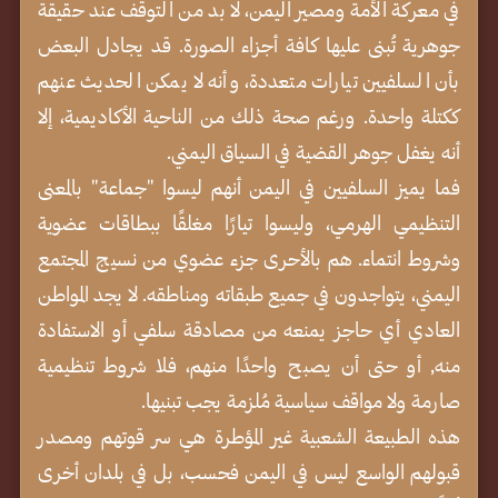
في معركة الأمة ومصير اليمن، لا بد من التوقف عند حقيقة
جوهرية تُبنى عليها كافة أجزاء الصورة. قد يجادل البعض
بأن السلفيين تيارات متعددة، وأنه لا يمكن الحديث عنهم
ككتلة واحدة. ورغم صحة ذلك من الناحية الأكاديمية، إلا
أنه يغفل جوهر القضية في السياق اليمني.
فما يميز السلفيين في اليمن أنهم ليسوا "جماعة" بالمعنى
التنظيمي الهرمي، وليسوا تيارًا مغلقًا ببطاقات عضوية
وشروط انتماء. هم بالأحرى جزء عضوي من نسيج المجتمع
اليمني، يتواجدون في جميع طبقاته ومناطقه. لا يجد المواطن
العادي أي حاجز يمنعه من مصادقة سلفي أو الاستفادة
منه, أو حتى أن يصبح واحدًا منهم، فلا شروط تنظيمية
صارمة ولا مواقف سياسية مُلزمة يجب تبنيها.
هذه الطبيعة الشعبية غير المؤطرة هي سر قوتهم ومصدر
قبولهم الواسع ليس في اليمن فحسب، بل في بلدان أخرى