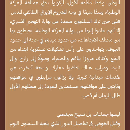
للوطن وخط دفاعه الأول، ليكونوا بحقٍّ عمالقة المعركة
الوطنية، وسدًا منيعًا في وجه المشروع الإيراني الطائفي المدمر.
ففي حين ترك السلفيون صعدة من بوابة التهجير القسري،
إلا أنهم عادوا إليها من بوابة المعركة الوطنية، يحيطون بها
من مختلف الاتجاهات، من حدود ميدي في حجة إلى حدود
الجوف، يتواجدون على رأس تشكيلات عسكرية ابتداء من
البقع وكتاف مرورًا بباقم والصفراء وصولًا إلى رازح وآل
ثابت ومران، هناك خاضوا معارك واسعة أسفرت عن
تقدمات ميدانية كبيرة, ولا يزالون مرابطين في مواقعهم
وثابتين على مواقفهم، مستعدين للعودة إلى معقلهم الأول
طال الزمان أم قصر..
ليسوا جماعة... بل نسيج مجتمعي
وقبل الخوض في تفاصيل الدور الذي يلعبه السلفيون اليوم