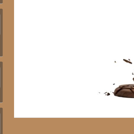
ا
ا
ا