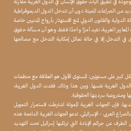
وجودة في تطبيق آليات حقوق الإنسان في الدول الغربية مقارنة
عديد من الصراعات المميتة دون أن تتدخل الدول الديموقراطية
الدولية والقانون الدولي لمنع الاستهتار بأرواح المدنيين خاصة
عايير الغربية، تفيد أمرًا واحدًا فقط، وهو أن مسألة حقوق
ى في التدخل إلا في حالة تماثل إمكانية التدخل مع مصالحها
كل كبير على مستويَين: المستوى الأول هو العلاقة مع منظمات
 الدول الغربية نفسها. وبين هذا وذاك، فقدت الدول الغربية،
ها ومشروعية سرديتها الحقوقية.
ديها، فإن الجهات الغربية الممولة اشترطت لاستمرار التمويل
الصراع العربي - الإسرائيلي. تدعو الجهات الغربية الداعمة هذه
 الطرف عن جرائم الإبادة التي ترتكبها إسرائيل تحت التهديد