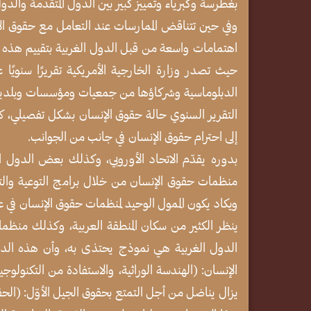
بغطرسة وكبرياء وتمييز كبير بين الدول المتقدمة والدول 
وفي حين تتناقض الممارسات عند التعامل مع حقوق الإنس
اهتمامات واسعة من قبل الدول الغربية بتقييم هذه الحا
حيث تصدر وزارة الخارجية الأمريكية تقريرًا سنويًا
الدبلوماسية وشركاؤها من جمعيات ومؤسسات وبلديات و
التقرير السنوي حالة حقوق الإنسان بشكل تفصيلي، ك
إلى احترام حقوق الإنسان في جانب من الجوانب.
بدوره يقدّم الاتحاد الأوروبي، وكذلك بعض الدول الأور
منظمات حقوق الإنسان من خلال برامج التوعية والتد
ويكاد يكون الممول الوحيد لمنظمات حقوق الإنسان في عال
ينظر الكثير من سكان المنطقة العربية، وكذلك منظما
الدول الغربية هي نموذج يحتذى به، وأن هذه ال
الإنسان: (الهندسة الوراثية، والاستفادة من التكنولوجيا
يزال يناضل من أجل التمتع بحقوق الجيل الأوّل: (الحقو