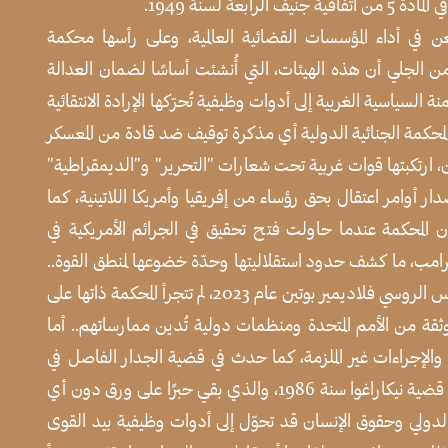
عة لسنة 1949.
ن في أداء المؤسسات القضائية العالمية، وعلى رأسها محكمة
ن الجلي أن هذه الهيئات، التي أُنشئت أساسًا لضمان العدالة
لسياسية الغربية إلى أدوات وظيفية تُحرّكها الإرادة الانتقائية
المحكمة الجنائية الدولية أي مذكرة توقيف ضد قادة من المعسكر
، ارتكبتها قوات غربية تحت شعارات "التحرير" و"الديمقراطية"
 أوامر اعتقال بحق رؤساء من إفريقيا وأمريكا اللاتينية، كما
ن المحكمة عندما حاولت فتح تحقيق في الجرائم الأمريكية في
 ترامب، ما كشف حدود استقلاليتها وحدّة خضوعها لمنطق القوة..
وفي الوقت الذي أُخرجت فيه مذكرة توقيف بحق الرئيس الروسي فلاديمير بوتين عام 2023، لم تتجرأ المحكمة ذاتها على
وثقة من الأمم المتحدة ومنظمات دولية تُدين ممارساتهم.. أما
لإجراءات غير الملزمة، كما حدث في قضية الجدار الفاصل في
فلسطين، أو في الحكم الصادر ضد الولايات المتحدة في قضية نيكاراغوا سنة 1986، والذي بقي حبرًا على ورق دون أي
 الدولي وحقوق الإنسان قد تحوّل إلى أدوات وظيفية بيد القوى