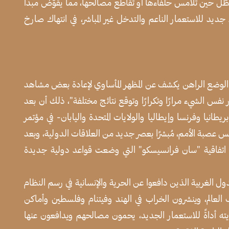
وتُعطّل حين تلامس حلفاءها أو تقاطع مصالحها، مما يقوّض مبدأ
 جديد للاستعمار الناعم والتدخل غير المباشر، في انتهاك صارخ
ن الوضع الراهن يكشف عن المظهر المأساوي لإعادة بعض مشاهد
ار نفس الشيء مرارًا وتكرارًا وتوقع نتائج مختلفة"، ذلك أن بعد
ريطانيا وفرنسا وإيطاليا والولايات المتحدة واليابان- في مؤتمر
عصبة الأمم، مُبشرًا بعصر جديد من العلاقات الدولية، وبعد
قيع اتفاقية "سان فرانسيسكو" التي وضعت قواعد دولية جديدة
دول الغربية الذين دافعوا عن الحرية والإنسانية في رسم النظام
 العالم، وينشرون الخراب في الهند وفيتنام وفلسطين وأماكن
ايته أداةً للاستعمار الجديد، يحمون مصالحهم ويدافعون عنها