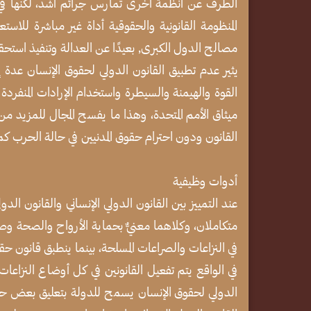
الطرف عن أنظمة أخرى تمارس جرائم أشد، لكنها في
المنظومة القانونية والحقوقية أداة غير مباشرة للاس
مصالح الدول الكبرى, بعيدًا عن العدالة وتنفيذ استحقا
يثير عدم تطبيق القانون الدولي لحقوق الإنسان عدة 
القوة والهيمنة والسيطرة واستخدام الإرادات المنفردة 
ميثاق الأمم المتحدة، وهذا ما يفسح المجال للمزيد من
القانون ودون احترام حقوق المدنيين في حالة الحرب كما
أدوات وظيفية
عند التمييز بين القانون الدولي الإنساني والقانون الد
متكاملان، وكلاهما معنيٌّ بحماية الأرواح والصحة وصون 
في النزاعات والصراعات المسلحة، بينما ينطبق قانون حق
في الواقع يتم تفعيل القانونين في كل أوضاع النزاعات
الدولي لحقوق الإنسان يسمح للدولة بتعليق بعض حقوق