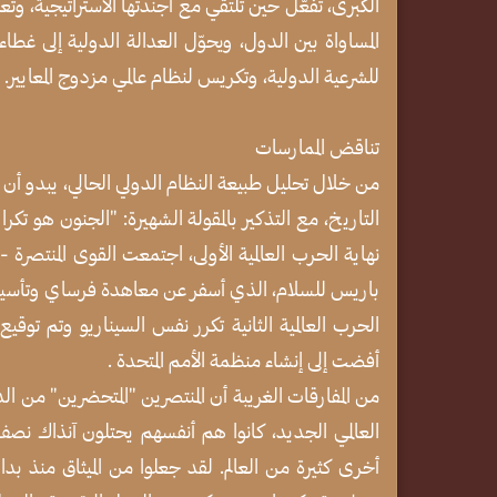
الكبرى، تُفعّل حين تلتقي مع أجندتها الاستراتيجية، 
المساواة بين الدول، ويحوّل العدالة الدولية إلى غطاء
للشرعية الدولية، وتكريس لنظام عالمي مزدوج المعايير.
تناقض الممارسات
من خلال تحليل طبيعة النظام الدولي الحالي، يبدو أ
التاريخ، مع التذكير بالمقولة الشهيرة: "الجنون هو تكر
نهاية الحرب العالمية الأولى، اجتمعت القوى المنتصرة -ب
باريس للسلام، الذي أسفر عن معاهدة فرساي وتأسيس 
الحرب العالمية الثانية تكرر نفس السيناريو وتم تو
أفضت إلى إنشاء منظمة الأمم المتحدة .
من المفارقات الغريبة أن المنتصرين "المتحضرين" من ال
العالمي الجديد، كانوا هم أنفسهم يحتلون آنذاك نصف
أخرى كثيرة من العالم. لقد جعلوا من الميثاق منذ بد