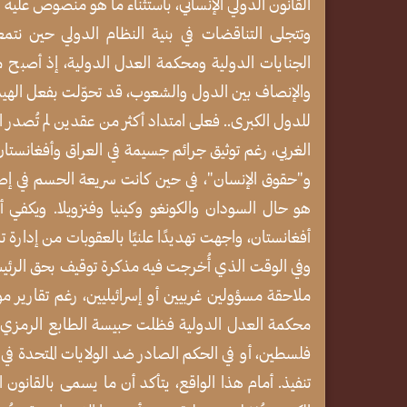
القانون الدولي الإنساني، باستثناء ما هو منصوص عليه في المادة 5 من اتفاقية جنيف الراب
وتتجلى التناقضات في بنية النظام الدولي حين نتمع
الجنايات الدولية ومحكمة العدل الدولية، إذ أصبح م
والإنصاف بين الدول والشعوب، قد تحوّلت بفعل الهيمنة ا
للدول الكبرى.. فعلى امتداد أكثر من عقدين لم تُصدر 
الغربي، رغم توثيق جرائم جسيمة في العراق وأفغانستان
و"حقوق الإنسان"، في حين كانت سريعة الحسم في إصدار
هو حال السودان والكونغو وكينيا وفنزويلا. ويكفي أ
أفغانستان، واجهت تهديدًا علنيًا بالعقوبات من إدارة
ملاحقة مسؤولين غربيين أو إسرائيليين، رغم تقارير م
محكمة العدل الدولية فظلت حبيسة الطابع الرمزي وا
تنفيذ. أمام هذا الواقع، يتأكد أن ما يسمى بالقانون